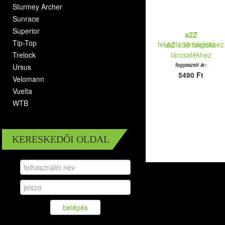
Sturmey Archer
Sunrace
Superior
a2Z
Tip-Top
AZ-100 fékpofa
Trelock
tárcsafékhez
fogyasztói ár:
Ursus
5490 Ft
Velomann
Vuelta
WTB
KERESKEDŐI OLDAL
belépés