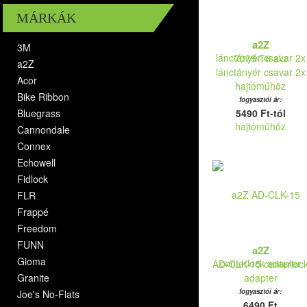
MÁRKÁK
a2Z
3M
7075-T6 alu
a2Z
lánctányér csavar 2x
Acor
hajtóműhöz
Bike Ribbon
fogyasztói ár:
Bluegrass
5490 Ft-tól
Cannondale
Connex
Echowell
Fidlock
FLR
Frappé
Freedom
FUNN
a2Z
Gioma
AD-CLK-15 centerloc
Granite
adapter
fogyasztói ár:
Joe's No-Flats
6490 Ft