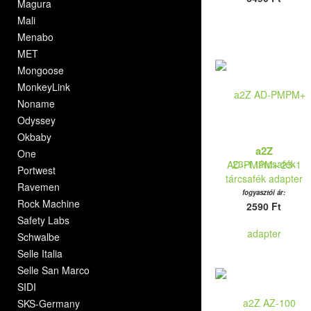
Magura
Mali
Menabo
MET
Mongoose
MonkeyLink
Noname
Odyssey
Okbaby
a2Z
One
AD-PMPM+ 23-1
Portwest
tárcsafék adapter
Ravemen
fogyasztói ár:
Rock Machine
2590 Ft
Safety Labs
Schwalbe
Selle Italia
Selle San Marco
SIDI
SKS-Germany