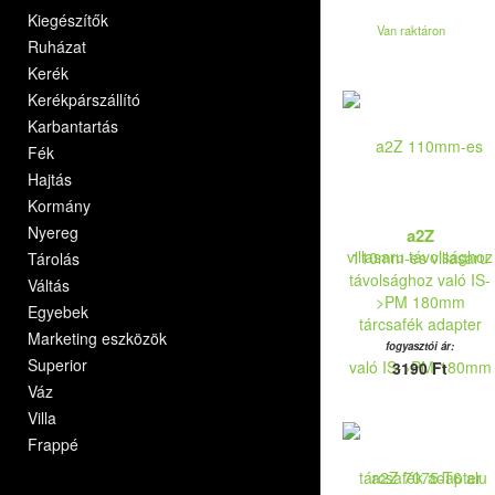
Kiegészítők
Van raktáron
Ruházat
Kerék
Kerékpárszállító
Karbantartás
Fék
Hajtás
Kormány
Nyereg
a2Z
110mm-es villasaru
Tárolás
távolsághoz való IS-
Váltás
>PM 180mm
Egyebek
tárcsafék adapter
Marketing eszközök
fogyasztói ár:
Superior
3190 Ft
Váz
Villa
Frappé