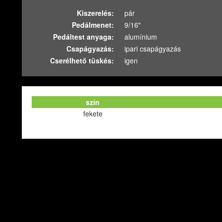
Kiszerelés:
pár
Pedálmenet:
9/16"
Pedáltest anyaga:
alumínium
Csapágyazás:
ipari csapágyazás
Cserélhető tüskés:
igen
szín
fekete