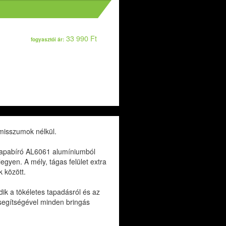
33 990 Ft
fogyasztói ár:
misszumok nélkül.
rapabíró AL6061 alumíniumból
gyen. A mély, tágas felület extra
 között.
ik a tökéletes tapadásról és az
 segítségével minden bringás