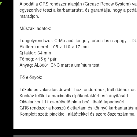
A pedál a GRS rendszer alapján (Grease Renew System) van
egyszerűvé teszi a karbantartást, és garantálja, hogy a ped
maradjon.
Műszaki adatok:
Tengelyrendszer: CrMo acél tengely, precíziós csapágy + DU
Platform méret: 105 × 110 × 17 mm
Q faktor: 64 mm
Tömeg: 415 g / pár
Anyag: AL6061 CNC mart alumínium test
Fő előnyök:
Tökéletes választás downhillhez, enduróhoz, trail ridéhoz és
Konkáv felület a maximális cipőkontaktért és irányításért
Oldalanként 11 cserélhető pin a beállítható tapadásért
GRS rendszer a hosszú élettartam és könnyű karbantartás
Komplett szett: pinekkel, alátétekkel és szerelőszerszámmal