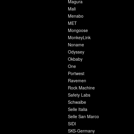
Magura
Mali
Menabo
MET
Mongoose
MonkeyLink
Noname
Odyssey
Okbaby
One
Portwest
Ravemen
Rock Machine
Safety Labs
Schwalbe
Selle Italia
Selle San Marco
SIDI
SKS-Germany