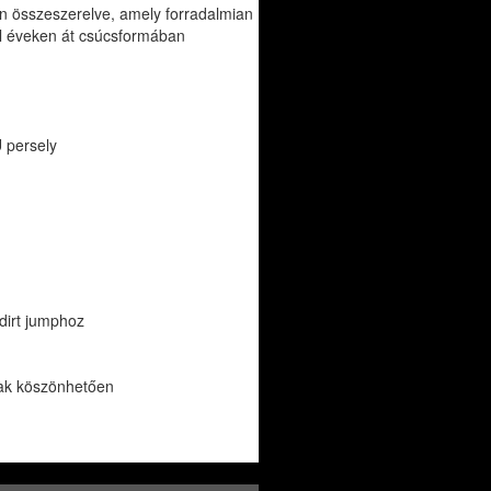
 összeszerelve, amely forradalmian
ál éveken át csúcsformában
 persely
 dirt jumphoz
nak köszönhetően