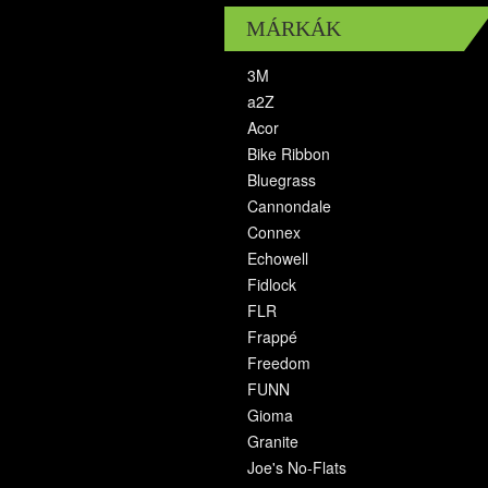
MÁRKÁK
3M
a2Z
Acor
Bike Ribbon
Bluegrass
Cannondale
Connex
Echowell
Fidlock
FLR
Frappé
Freedom
FUNN
Gioma
Granite
Joe's No-Flats