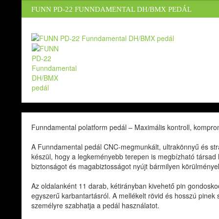
FUNN PD-22 FUNNDAMENTAL DH/BMX PEDÁL
Funndamental polatform pedál – Maximális kontroll, kompro
A Funndamental pedál CNC-megmunkált, ultrakönnyű és st
készül, hogy a legkeményebb terepen is megbízható társad le
biztonságot és magabiztosságot nyújt bármilyen körülmények
Az oldalanként 11 darab, kétirányban kivehető pin gondoskod
egyszerű karbantartásról. A mellékelt rövid és hosszú pinek
személyre szabhatja a pedál használatot.