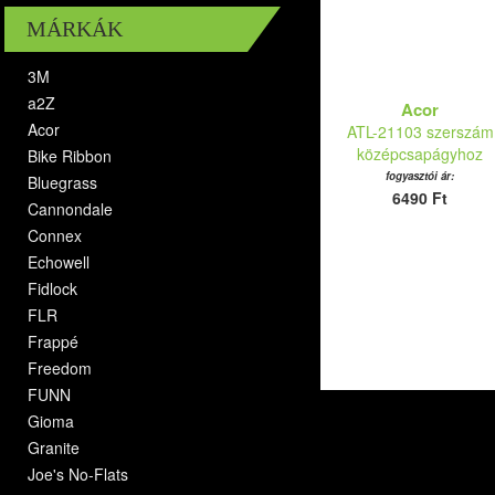
MÁRKÁK
3M
a2Z
Acor
Acor
ATL-21103 szerszám
középcsapágyhoz
Bike Ribbon
fogyasztói ár:
Bluegrass
6490 Ft
Cannondale
Connex
Echowell
Fidlock
FLR
Frappé
Freedom
FUNN
Gioma
Granite
Joe's No-Flats