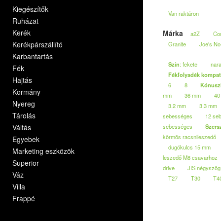
Kiegészítők
Van raktáron
Ruházat
Kerék
Márka
a2Z
Co
Kerékpárszállító
Granite
Joe's No
Karbantartás
Szín
: fekete
nar
Fék
Fékfolyadék kompati
Hajtás
6
8
Kónuszk
Kormány
mm
36 mm
40
Nyereg
3.2 mm
3.3 mm
Tárolás
sebességes
12 se
Váltás
sebességes
Szers
körmös racsnileszedő
Egyebek
dugókulcs 15 mm
Marketing eszközök
leszedő M8 csavarhoz
Superior
drive
JIS négyszög
Váz
T27
T30
T4
Villa
Frappé