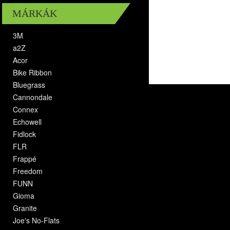
MÁRKÁK
3M
a2Z
Acor
Bike Ribbon
Bluegrass
Cannondale
Connex
Echowell
Fidlock
FLR
Frappé
Freedom
FUNN
Gioma
Granite
Joe's No-Flats