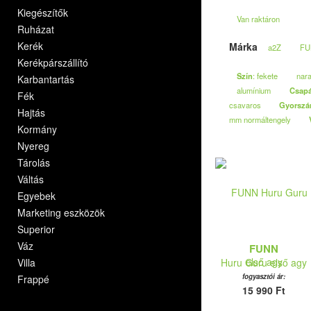
Kiegészítők
Van raktáron
Ruházat
Kerék
Márka
a2Z
FU
Kerékpárszállító
Szín
: fekete
nar
Karbantartás
alumínium
Csap
Fék
csavaros
Gyorszá
Hajtás
mm normáltengely
Kormány
Nyereg
Tárolás
Váltás
Egyebek
Marketing eszközök
Superior
Váz
FUNN
Villa
Huru Guru első agy
fogyasztói ár:
Frappé
15 990 Ft