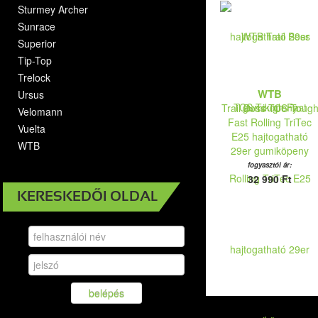
Sturmey Archer
Sunrace
Superior
Tip-Top
Trelock
WTB
Ursus
Trail Boss TCS Toug
Velomann
Fast Rolling TriTec
Vuelta
E25 hajtogatható
WTB
29er gumiköpeny
fogyasztói ár:
32 990 Ft
KERESKEDŐI OLDAL
belépés