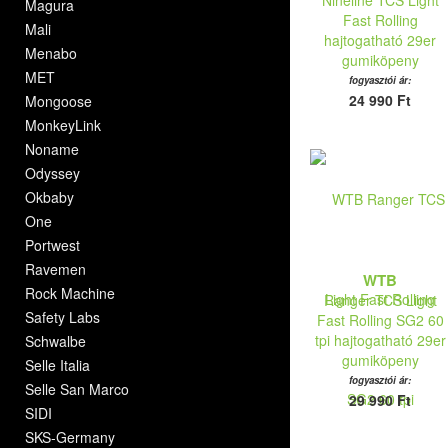
Nineline TCS Light
Magura
Fast Rolling
Mali
hajtogatható 29er
Menabo
gumiköpeny
MET
fogyasztói ár:
24 990 Ft
Mongoose
MonkeyLink
Noname
Odyssey
Okbaby
One
Portwest
Ravemen
WTB
Rock Machine
Ranger TCS Light
Safety Labs
Fast Rolling SG2 60
tpi hajtogatható 29er
Schwalbe
gumiköpeny
Selle Italia
fogyasztói ár:
Selle San Marco
29 990 Ft
SIDI
SKS-Germany