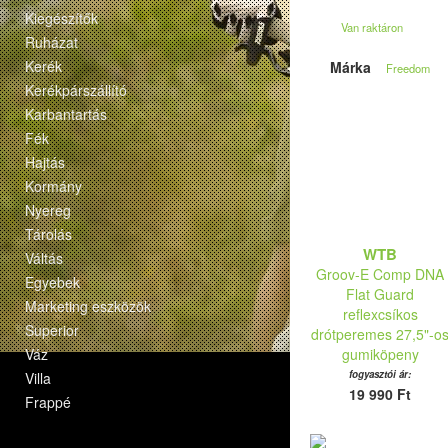
Kiegészítők
Van raktáron
Ruházat
Kerék
Márka
Freedom
Kerékpárszállító
Karbantartás
Fék
Hajtás
Kormány
Nyereg
Tárolás
WTB
Váltás
Groov-E Comp DNA
Egyebek
Flat Guard
Marketing eszközök
reflexcsíkos
Superior
drótperemes 27,5"-o
Váz
gumiköpeny
fogyasztói ár:
Villa
19 990 Ft
Frappé