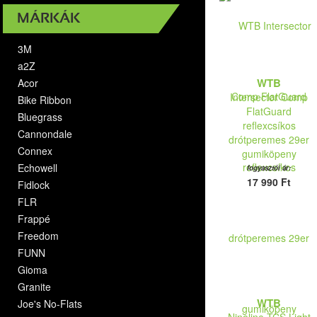
MÁRKÁK
3M
a2Z
WTB
Acor
Intersector Comp
Bike Ribbon
FlatGuard
Bluegrass
reflexcsíkos
Cannondale
drótperemes 29er
Connex
gumiköpeny
Echowell
fogyasztói ár:
17 990 Ft
Fidlock
FLR
Frappé
Freedom
FUNN
Gioma
Granite
WTB
Joe's No-Flats