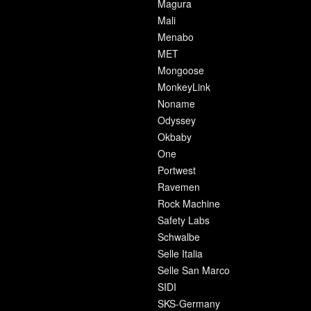
Magura
Mali
Menabo
MET
Mongoose
MonkeyLink
Noname
Odyssey
Okbaby
One
Portwest
Ravemen
Rock Machine
Safety Labs
Schwalbe
Selle Italia
Selle San Marco
SIDI
SKS-Germany