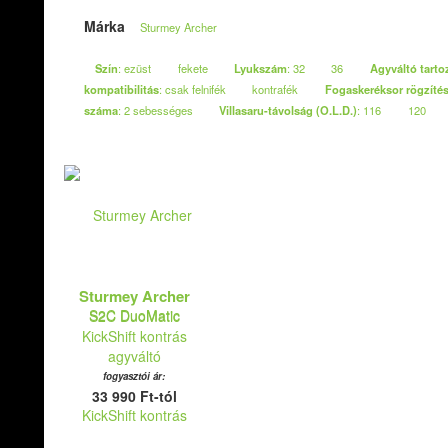
Márka
Sturmey Archer
Szín
: ezüst
fekete
Lyukszám
: 32
36
Agyváltó tarto
kompatibilitás
: csak felnifék
kontrafék
Fogaskeréksor rögzíté
száma
: 2 sebességes
Villasaru-távolság (O.L.D.)
: 116
120
Sturmey Archer
S2C DuoMatic
KickShift kontrás
agyváltó
fogyasztói ár:
33 990 Ft-tól