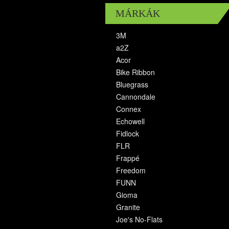
MÁRKÁK
3M
a2Z
Acor
Bike Ribbon
Bluegrass
Cannondale
Connex
Echowell
Fidlock
FLR
Frappé
Freedom
FUNN
Gioma
Granite
Joe's No-Flats