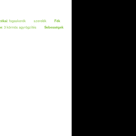
zékai
: fogaskerék
szerelék
Fék
se
: 3 körmös agyrögzítés
Sebességek