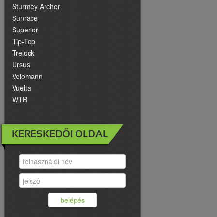
Sturmey Archer
Sunrace
Superior
Tip-Top
Trelock
Ursus
Velomann
Vuelta
WTB
KERESKEDŐI OLDAL
belépés