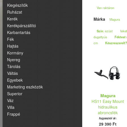
Kiegészítők
Van raktáron
Ruházat
Kerék
Márka
Magura
Kerékpárszállító
Szín
: ezüst
feke
Karbantartás
dugattyús
Féktest 
Fék
cm
Készreszerelt
Hajtás
Kormány
Nyereg
Tárolás
Váltás
Egyebek
Marketing eszközök
Superior
Magura
Váz
HS11 Easy Mount
hidraulikus
Villa
abroncsfék
Frappé
fogyasztói ár:
29 390 Ft