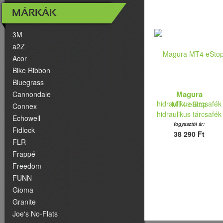
MÁRKÁK
3M
a2Z
Acor
Bike Ribbon
Bluegrass
Magura
Cannondale
MT4 eStop
Connex
hidraulikus tárcsafék
Echowell
fogyasztói ár:
Fidlock
38 290 Ft
FLR
Frappé
Freedom
FUNN
Gioma
Granite
Joe's No-Flats