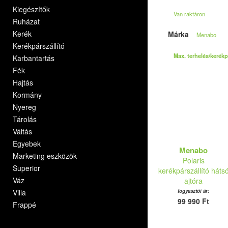
Kiegészítők
Van raktáron
Ruházat
Kerék
Márka
Menabo
Kerékpárszállító
Max. terhelés/kerékp
Karbantartás
Fék
Hajtás
Kormány
Nyereg
Tárolás
Váltás
Egyebek
Menabo
Marketing eszközök
Polaris
Superior
kerékpárszállító háts
Váz
ajtóra
Villa
fogyasztói ár:
99 990 Ft
Frappé