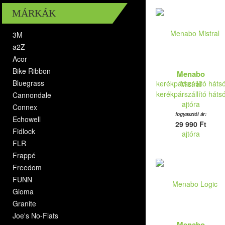
MÁRKÁK
3M
a2Z
Acor
Bike Ribbon
Menabo
Bluegrass
Mistral
kerékpárszállító háts
Cannondale
ajtóra
Connex
fogyasztói ár:
Echowell
29 990 Ft
Fidlock
FLR
Frappé
Freedom
FUNN
Gioma
Granite
Joe's No-Flats
Menabo