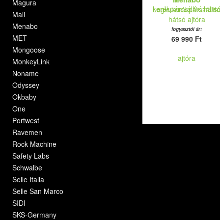
Magura
Logic kerékpárszállít
Mali
hátsó ajtóra
Menabo
fogyasztói ár:
MET
69 990 Ft
Mongoose
MonkeyLink
Noname
Odyssey
Okbaby
One
Portwest
Ravemen
Rock Machine
Safety Labs
Schwalbe
Selle Italia
Selle San Marco
SIDI
SKS-Germany