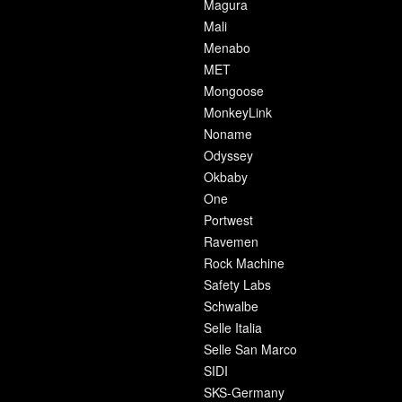
Magura
Mali
Menabo
MET
Mongoose
MonkeyLink
Noname
Odyssey
Okbaby
One
Portwest
Ravemen
Rock Machine
Safety Labs
Schwalbe
Selle Italia
Selle San Marco
SIDI
SKS-Germany