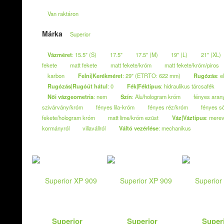
Van raktáron
Márka
Superior
Vázméret
: 15.5" (S)
17.5"
17.5" (M)
19" (L)
21" (XL)
fekete
matt fekete
matt fekete/króm
matt fekete/króm/piros
karbon
Felni|Kerékméret
: 29" (ETRTO: 622 mm)
Rugózás
: e
Rugózás|Rugóút hátul
: 0
Fék|Féktípus
: hidraulikus tárcsafék
Női vázgeometria
: nem
Szín
: Alu/hologram króm
fényes aran
szivárvány/króm
fényes lila-króm
fényes réz/króm
fényes s
fekete/hologram króm
matt lime/króm ezüst
Váz|Váztípus
: mere
kormányról
villavállról
Váltó vezérlése
: mechanikus
Superior
Superior
Super