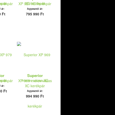
kerékpár
XP 929 XC kerékpár
 ár:
fogyasztói ár:
 Ft
795 990 Ft
ior
Superior
kerékpár
XP 969 merev vázas
XC kerékpár
 ár:
0 Ft
fogyasztói ár:
994 990 Ft