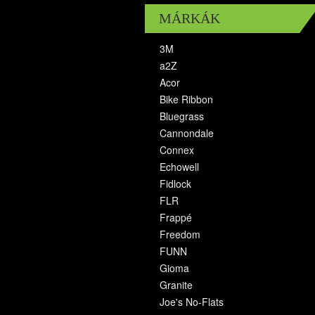
MÁRKÁK
3M
a2Z
Acor
Bike Ribbon
Bluegrass
Cannondale
Connex
Echowell
Fidlock
FLR
Frappé
Freedom
FUNN
Gioma
Granite
Joe's No-Flats