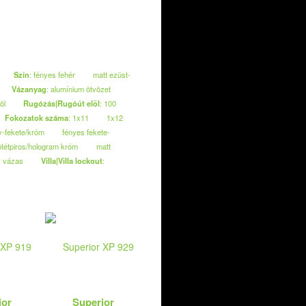
Szín
: fényes fehér
matt ezüst-
Vázanyag
: alumínium ötvözet
löl
Rugózás|Rugóút elöl
: 100
Fokozatok száma
: 1x11
1x12
y-fekete/króm
fényes fekete-
ötétpiros/hologram króm
matt
v vázas
Villa|Villa lockout
:
ior
Superior