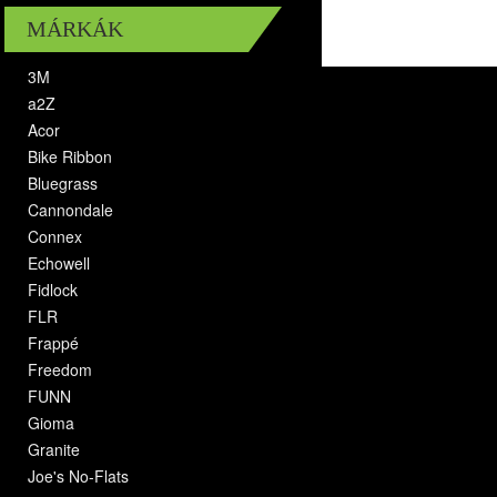
MÁRKÁK
3M
a2Z
Acor
Bike Ribbon
Bluegrass
Cannondale
Connex
Echowell
Fidlock
FLR
Frappé
Freedom
FUNN
Gioma
Granite
Joe's No-Flats