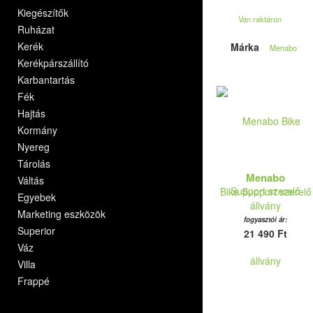
Kiegészítők
Van raktáron
Ruházat
Kerék
Márka
Menabo
Kerékpárszállító
Karbantartás
Fék
Hajtás
Kormány
Nyereg
Tárolás
Menabo
Váltás
Bike Support szerelő
Egyebek
állvány
Marketing eszközök
fogyasztói ár:
Superior
21 490 Ft
Váz
Villa
Frappé