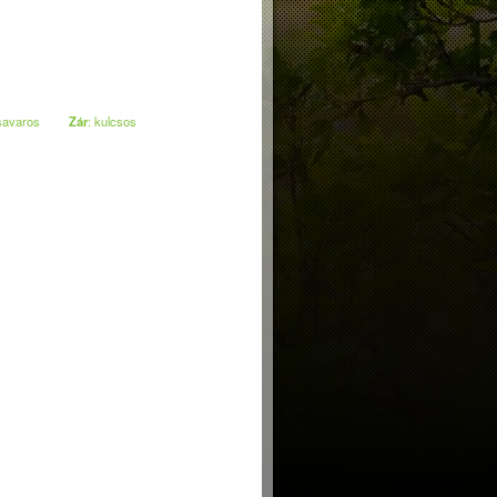
savaros
Zár
: kulcsos