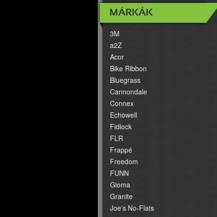
MÁRKÁK
3M
a2Z
Acor
Bike Ribbon
Bluegrass
Cannondale
Connex
Echowell
Fidlock
FLR
Frappé
Freedom
FUNN
Gioma
Granite
Joe's No-Flats