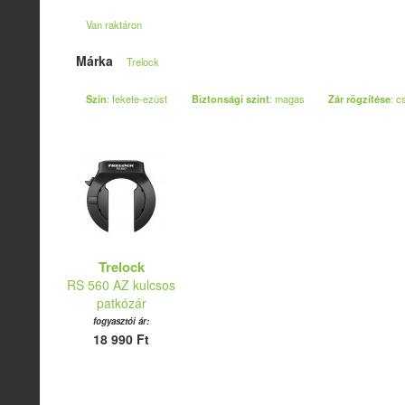
Van raktáron
Márka
Trelock
Szín
: fekete-ezüst
Biztonsági szint
: magas
Zár rögzítése
: c
Trelock
RS 560 AZ kulcsos
patkózár
fogyasztói ár:
18 990 Ft