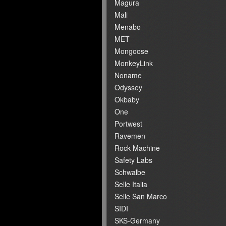
Magura
Mali
Menabo
MET
Mongoose
MonkeyLink
Noname
Odyssey
Okbaby
One
Portwest
Ravemen
Rock Machine
Safety Labs
Schwalbe
Selle Italia
Selle San Marco
SIDI
SKS-Germany