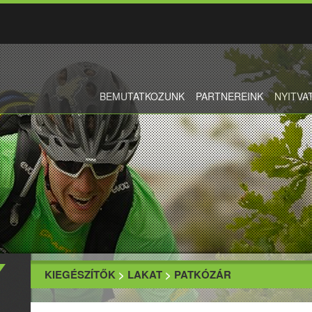
BEMUTATKOZUNK
PARTNEREINK
NYITVA
KIEGÉSZÍTŐK
>
LAKAT
>
PATKÓZÁR