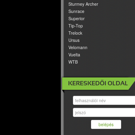
Sturmey Archer
Sunrace
Superior
Tip-Top
Trelock
Ursus
Velomann
Vuelta
WTB
KERESKEDŐI OLDAL
belépés