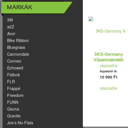
MÁRKÁK
3M
a2Z
Acor
Bike Ribbon
Bluegrass
SKS-Germany
Cannondale
X-Guard sárvédő
Connex
alsócsőre
Echowell
fogyasztói ár:
Fidlock
10 990 Ft
FLR
Frappé
Freedom
FUNN
Gioma
Granite
Joe's No-Flats