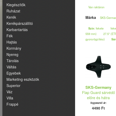
Kiegészítők
Van raktáron
Ruházat
Kerék
Márka
SKS-Germa
Kerékpárszállító
Szín
: fekete
feke
Karbantartás
559 mm)
27.5" (E
Fék
gyorsrögzítésű
Sá
Hajtás
Kormány
Nyereg
Tárolás
Váltás
Egyebek
Marketing eszközök
Superior
SKS-Germany
Váz
Flap Guard sárvédő
előre és hátra
Villa
fogyasztói ár:
Frappé
4490 Ft