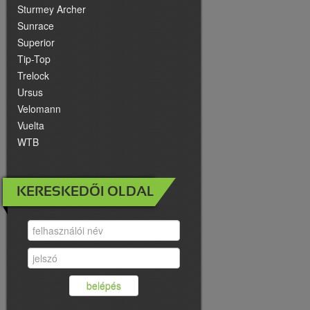
Sturmey Archer
Sunrace
Superior
Tip-Top
Trelock
Ursus
Velomann
Vuelta
WTB
KERESKEDŐI OLDAL
belépés