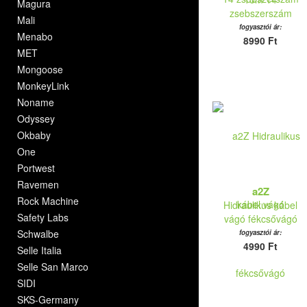
Magura
zsebszerszám
Mali
fogyasztói ár:
Menabo
8990 Ft
MET
Mongoose
MonkeyLink
Noname
Odyssey
Okbaby
One
Portwest
Ravemen
a2Z
Rock Machine
Hidraulikus kábel
Safety Labs
vágó fékcsővágó
Schwalbe
fogyasztói ár:
4990 Ft
Selle Italia
Selle San Marco
SIDI
SKS-Germany