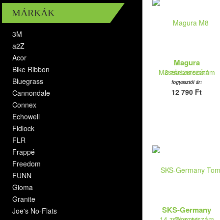
MÁRKÁK
3M
a2Z
Acor
Magura
Bike Ribbon
M8 zsebszerszám
Bluegrass
fogyasztói ár:
12 790 Ft
Cannondale
Connex
Echowell
Fidlock
FLR
Frappé
Freedom
FUNN
Gioma
Granite
SKS-Germany
Joe's No-Flats
Tom 14