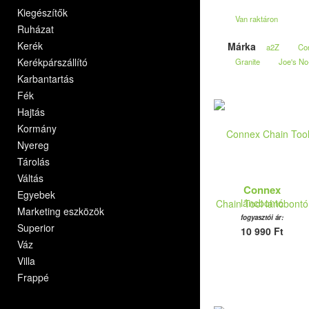
Kiegészítők
Van raktáron
Ruházat
Kerék
Márka
a2Z
Co
Kerékpárszállító
Granite
Joe's No
Karbantartás
Fék
Hajtás
Kormány
Nyereg
Tárolás
Váltás
Connex
Egyebek
Chain Tool láncbontó
Marketing eszközök
fogyasztói ár:
Superior
10 990 Ft
Váz
Villa
Frappé