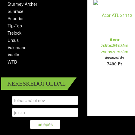
Sturmey Archer
Sunrace
Superior
Tip-Top
Trelock
Acor
Ursus
ATL-21112
Velomann
zsebszerszám
Vuelta
fogyasztói ár:
WTB
7490 Ft
KERESKEDŐI OLDAL
belépés