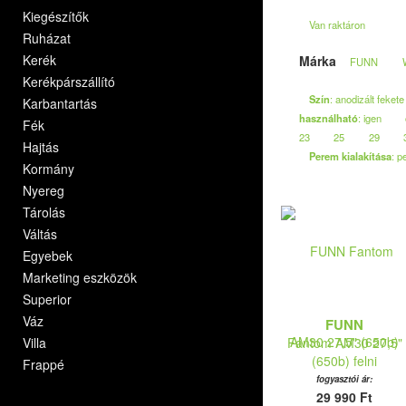
Kiegészítők
Van raktáron
Ruházat
Kerék
Márka
FUNN
Kerékpárszállító
Szín
: anodizált fekete
Karbantartás
használható
: igen
Fék
23
25
29
Hajtás
Perem kialakítása
: 
Kormány
Nyereg
Tárolás
Váltás
Egyebek
Marketing eszközök
Superior
Váz
FUNN
Villa
Fantom AM30 27,5"
(650b) felni
Frappé
fogyasztói ár:
29 990 Ft