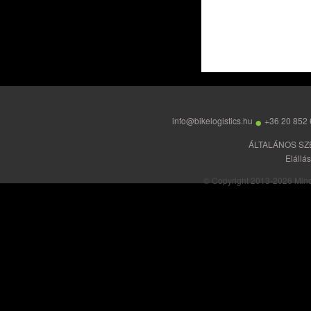
•
info@bikelogistics.hu
+36 20 852 
ÁLTALÁNOS SZ
Elállá
© Copyright 2013-2026 Minden