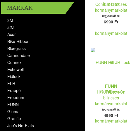
Combat bilincses
MÁRKÁK
kormánymarkolat
fogyasztói ár:
3M
6990 Ft
a2Z
Acor
Bike Ribbon
Bluegrass
Cannondale
Connex
Echowell
Fidlock
FLR
FUNN
Frappé
Hilt JR Lock-On
Freedom
bilincses
kormánymarkolat
FUNN
fogyasztói ár:
Gioma
4990 Ft
Granite
Joe's No-Flats