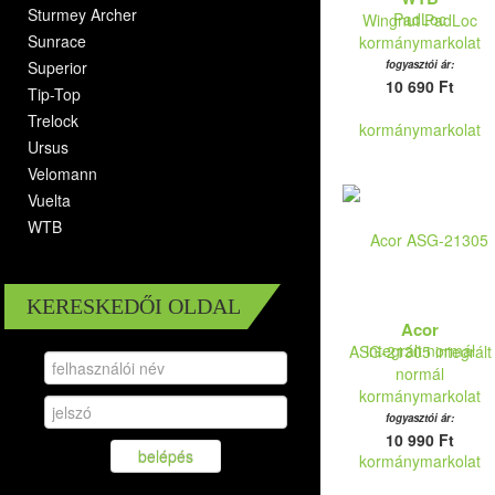
Sturmey Archer
Wingnut PadLoc
Sunrace
kormánymarkolat
Superior
fogyasztói ár:
10 690 Ft
Tip-Top
Trelock
Ursus
Velomann
Vuelta
WTB
KERESKEDŐI OLDAL
Acor
ASG-21305 integrált
normál
kormánymarkolat
fogyasztói ár:
10 990 Ft
belépés