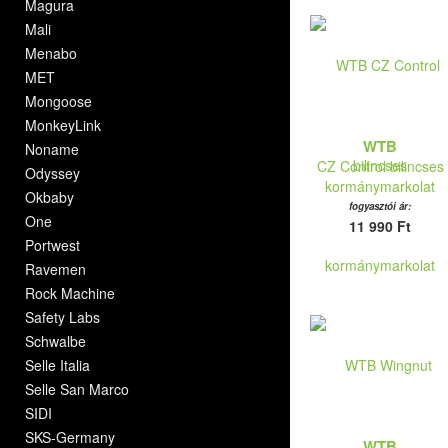
Magura
Mali
Menabo
MET
Mongoose
MonkeyLink
WTB
Noname
CZ Control bilincses
Odyssey
kormánymarkolat
Okbaby
fogyasztói ár:
One
11 990 Ft
Portwest
Ravemen
Rock Machine
Safety Labs
Schwalbe
Selle Italia
Selle San Marco
SIDI
SKS-Germany
WTB