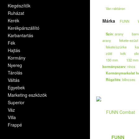
Kiegészítők
Van raktáron
Ruházat
Kerék
Márka
FUNN
Kerékpárszállító
Szín
: arany
barn
Karbantartás
arany
fekete-ezüst
Fék
fekete/szürke
ka
Hajtás
zöld
kék
oli
Kormány
130 mm
132 mm
Nyereg
kormányszarv
: nincs
Tárolás
Kormánymarkolat h
Váltás
Rögzítés
: bilincses
Egyebek
Marketing eszközök
Superior
Váz
Villa
Frappé
FUNN