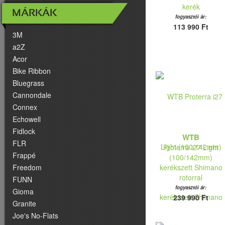
kerék
MÁRKÁK
fogyasztói ár:
113 990 Ft
3M
a2Z
Acor
Bike Ribbon
Bluegrass
Cannondale
Connex
Echowell
Fidlock
WTB
FLR
Proterra i27 Light
Frappé
(100/142mm)
Freedom
kerékszett Shimano
rotorral
FUNN
fogyasztói ár:
Gioma
239 990 Ft
Granite
Joe's No-Flats