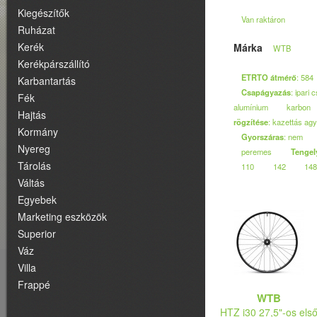
Kiegészítők
Van raktáron
Ruházat
Kerék
Márka
WTB
Kerékpárszállító
ETRTO átmérő
: 584
Karbantartás
Csapágyazás
: ipari
Fék
alumínium
karbon
Hajtás
rögzítése
: kazettás ag
Kormány
Gyorszáras
: nem
Nyereg
peremes
Tengel
Tárolás
110
142
148
Váltás
Egyebek
Marketing eszközök
Superior
Váz
Villa
Frappé
WTB
HTZ i30 27,5"-os els