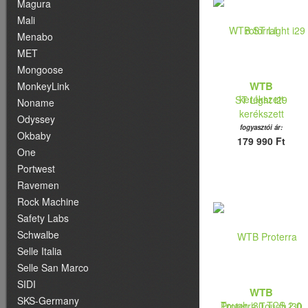
Magura
Mali
Menabo
MET
Mongoose
WTB
MonkeyLink
ST Light i29
Noname
kerékszett
Odyssey
fogyasztói ár:
Okbaby
179 990 Ft
One
Portwest
Ravemen
Rock Machine
Safety Labs
Schwalbe
Selle Italia
Selle San Marco
SIDI
WTB
SKS-Germany
Proterra Tough i30