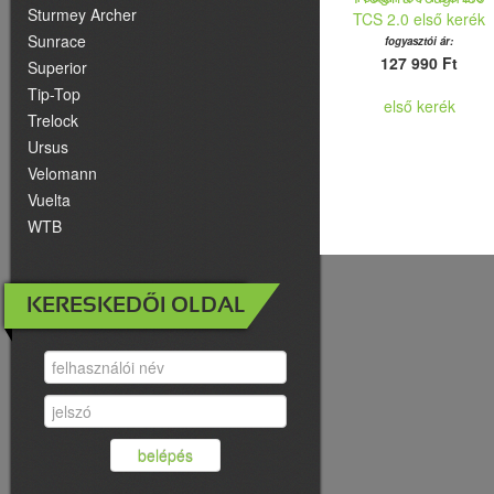
Sturmey Archer
TCS 2.0 első kerék
Sunrace
fogyasztói ár:
127 990 Ft
Superior
Tip-Top
Trelock
Ursus
Velomann
Vuelta
WTB
KERESKEDŐI OLDAL
belépés