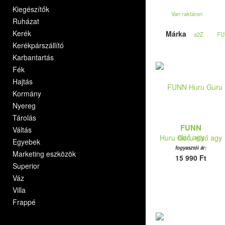
Kiegészítők
Van raktáron
Ruházat
Kerék
Márka
a2Z
FU
Kerékpárszállító
Karbantartás
Fék
Hajtás
Kormány
Nyereg
Tárolás
FUNN
Váltás
Huru Guru első agy
Egyebek
fogyasztói ár:
Marketing eszközök
15 990 Ft
Superior
Váz
Villa
Frappé