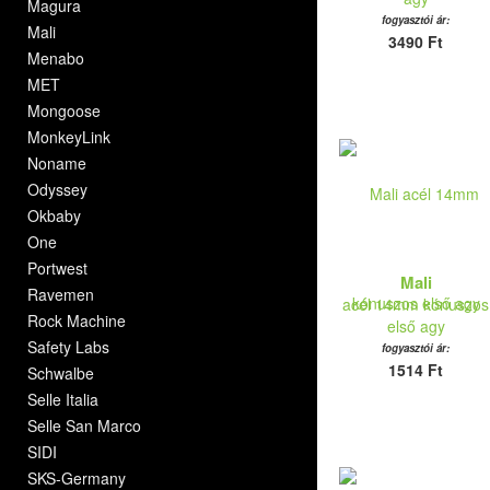
Magura
fogyasztói ár:
Mali
3490 Ft
Menabo
MET
Mongoose
MonkeyLink
Noname
Odyssey
Okbaby
One
Portwest
Mali
Ravemen
acél 14mm kónuszos
Rock Machine
első agy
Safety Labs
fogyasztói ár:
1514 Ft
Schwalbe
Selle Italia
Selle San Marco
SIDI
SKS-Germany