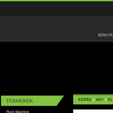
BEMUTA
KERÉK
>
AGY
>
EL
TERMÉKEK
Rock Machine