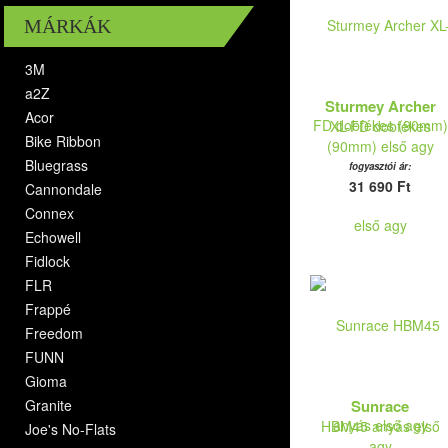
MÁRKÁK
3M
a2Z
Sturmey Archer
Acor
XL-FD dobfékes
Bike Ribbon
(90mm) első agy
Bluegrass
fogyasztói ár:
31 690 Ft
Cannondale
Connex
Echowell
Fidlock
FLR
Frappé
Freedom
FUNN
Gioma
Granite
Sunrace
HBM45 anyás első
Joe's No-Flats
agy