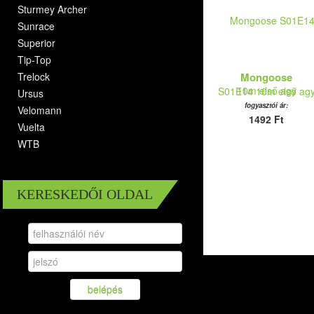
Sturmey Archer
Sunrace
Superior
Tip-Top
Trelock
Mongoose
S01E14 10m első ag
Ursus
fogyasztói ár:
Velomann
1492 Ft
Vuelta
WTB
KERESKEDŐI OLDAL
belépés