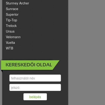
Sturmey Archer
Sunrace
Superior
Tip-Top
Trelock
Ursus
Velomann
Vuelta
WTB
KERESKEDŐI OLDAL
belépés