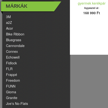
gyermek kerékpár
MÁRKÁK
fogyasztói ár:
168 990 Ft
3M
a2Z
Acor
Bike Ribbon
Bluegrass
Cannondale
Connex
Echowell
Fidlock
FLR
Frappé
Freedom
FUNN
Gioma
Granite
Joe's No-Flats