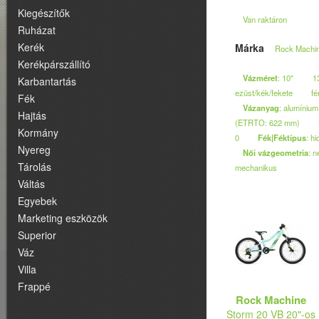
Kiegészítők
Van raktáron
Ruházat
Kerék
Márka
Rock Machi
Kerékpárszállító
Vázméret
: 10"
1
Karbantartás
ezüst/kék/fekete
fé
Fék
Vázanyag
: alumínium
Hajtás
(ETRTO: 622 mm)
Kormány
0
Fék|Féktípus
: h
Nyereg
Női vázgeometria
: 
Tárolás
mechanikus
Váltás
Egyebek
Marketing eszközök
Superior
Váz
Villa
Frappé
Rock Machine
Storm 20 VB 20"-os