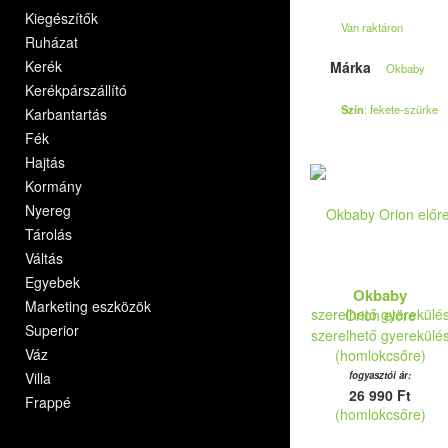
Kiegészítők
Van raktáron
Ruházat
Kerék
Márka
Okbaby
Kerékpárszállító
Szín
: fekete-szürke
Karbantartás
Fék
Hajtás
Kormány
Nyereg
Tárolás
Váltás
Egyebek
Okbaby
Marketing eszközök
Orion előre
Superior
szerelhető gyerekülé
Váz
(homlokcsőre)
Villa
fogyasztói ár:
26 990 Ft
Frappé