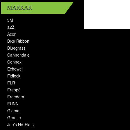
MÁRKÁK
3M
a2Z
Acor
Bike Ribbon
Bluegrass
Cannondale
Connex
Echowell
Fidlock
FLR
Frappé
Freedom
FUNN
Gioma
Granite
Joe's No-Flats