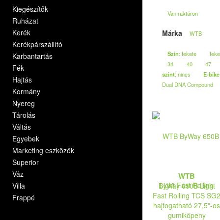
Kiegészítők
Van raktáron
Ruházat
Kerék
Márka
WTB
Kerékpárszállító
Szín
: fekete
feke
Karbantartás
34
40
47
Fék
szint
: nincs
E-bike
Hajtás
Dual DNA Compound
Kormány
Nyereg
Tárolás
Váltás
Egyebek
Marketing eszközök
Superior
Váz
WTB
Villa
ByWay 650B Light
Fast Rolling TCS SG
Frappé
hajtogatható 27,5"-os
gumiköpeny