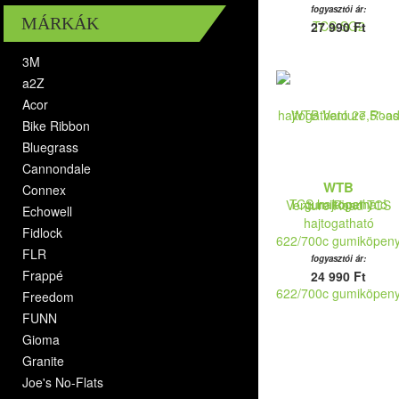
fogyasztói ár:
MÁRKÁK
27 990 Ft
3M
a2Z
Acor
Bike Ribbon
Bluegrass
Cannondale
WTB
Connex
Venture Road TCS
Echowell
hajtogatható
Fidlock
622/700c gumiköpen
FLR
fogyasztói ár:
Frappé
24 990 Ft
Freedom
FUNN
Gioma
Granite
Joe's No-Flats