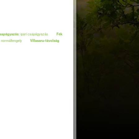
sapágyazás
: ipari csapágyazás
Fék
 normáltengely
Villasaru-távolság