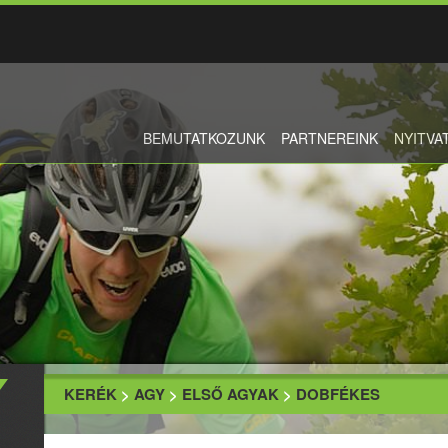
BEMUTATKOZUNK
PARTNEREINK
NYITVA
KERÉK
>
AGY
>
ELSŐ AGYAK
>
DOBFÉKES