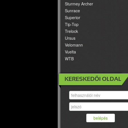
Sturmey Archer
Sunrace
Superior
Tip-Top
Trelock
Ursus
Velomann
Vuelta
WTB
KERESKEDŐI OLDAL
belépés