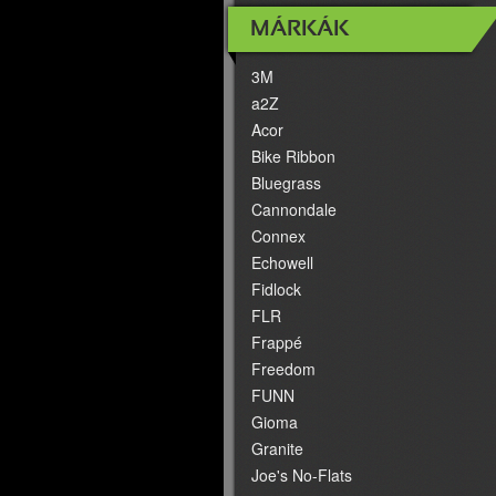
MÁRKÁK
3M
a2Z
Acor
Bike Ribbon
Bluegrass
Cannondale
Connex
Echowell
Fidlock
FLR
Frappé
Freedom
FUNN
Gioma
Granite
Joe's No-Flats