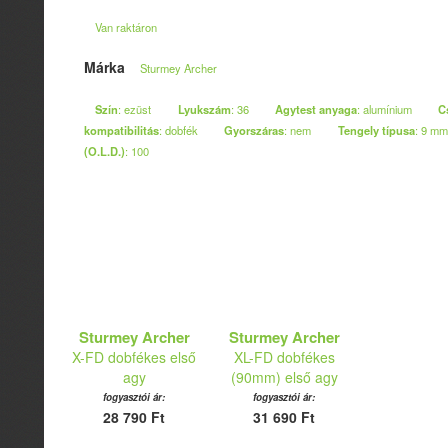
Van raktáron
Márka
Sturmey Archer
Szín
: ezüst
Lyukszám
: 36
Agytest anyaga
: alumínium
C
kompatibilitás
: dobfék
Gyorszáras
: nem
Tengely típusa
: 9 mm
(O.L.D.)
: 100
Sturmey Archer
Sturmey Archer
X-FD dobfékes első
XL-FD dobfékes
agy
(90mm) első agy
fogyasztói ár:
fogyasztói ár:
28 790 Ft
31 690 Ft