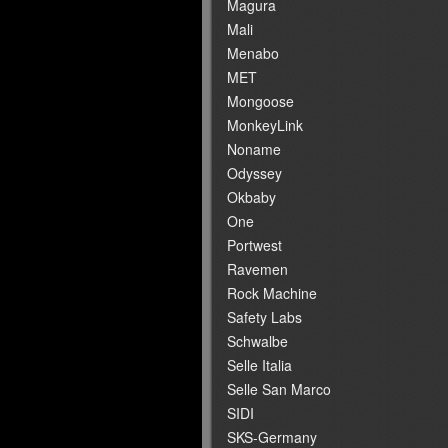
Magura
Mali
Menabo
MET
Mongoose
MonkeyLink
Noname
Odyssey
Okbaby
One
Portwest
Ravemen
Rock Machine
Safety Labs
Schwalbe
Selle Italia
Selle San Marco
SIDI
SKS-Germany