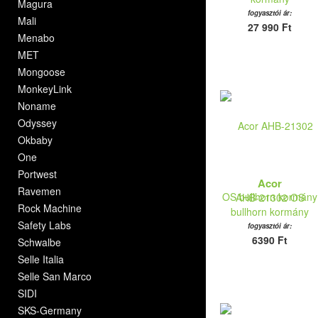
Magura
fogyasztói ár:
Mali
27 990 Ft
Menabo
MET
Mongoose
MonkeyLink
Noname
Odyssey
Okbaby
One
Portwest
Acor
Ravemen
AHB-21302 OS
Rock Machine
bullhorn kormány
Safety Labs
fogyasztói ár:
6390 Ft
Schwalbe
Selle Italia
Selle San Marco
SIDI
SKS-Germany