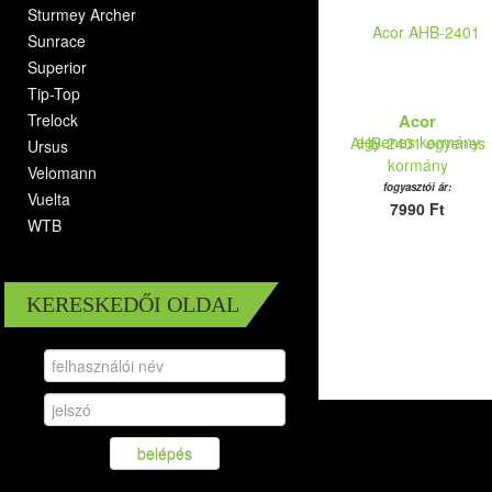
Sturmey Archer
Sunrace
Superior
Tip-Top
Trelock
Acor
AHB-2401 egyenes
Ursus
kormány
Velomann
fogyasztói ár:
Vuelta
7990 Ft
WTB
KERESKEDŐI OLDAL
belépés