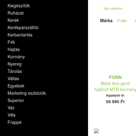
Kiegészítők
Van raktáron
Ruházat
Kerék
Márka
FUNN
Kerékpárszállító
Karbantartás
Fék
Hajtás
Kormány
Nyereg
Tárolás
FUNN
Váltás
Black Ace gen2
Egyebek
hajlított MTB kormán
Marketing eszközök
fogyasztói ár:
Superior
59 990 Ft
Váz
Villa
Frappé