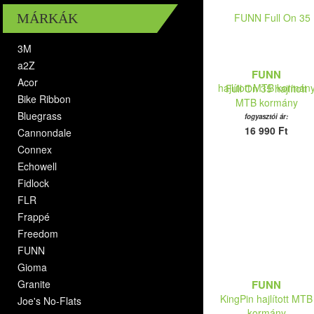
MÁRKÁK
3M
a2Z
FUNN
Acor
Full On 35 hajlított
Bike Ribbon
MTB kormány
Bluegrass
fogyasztói ár:
16 990 Ft
Cannondale
Connex
Echowell
Fidlock
FLR
Frappé
Freedom
FUNN
Gioma
Granite
FUNN
KingPin hajlított MTB
Joe's No-Flats
kormány