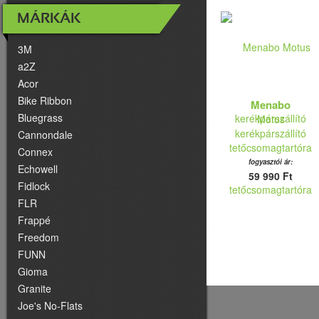
MÁRKÁK
3M
a2Z
Acor
Bike Ribbon
Menabo
Bluegrass
Motus
kerékpárszállító
Cannondale
tetőcsomagtartóra
Connex
fogyasztói ár:
Echowell
59 990 Ft
Fidlock
FLR
Frappé
Freedom
FUNN
Gioma
Granite
Joe's No-Flats