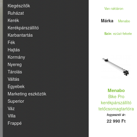
Kiegészítők
Van raktáron
Ruházat
Kerék
Márka
Menabo
Kerékpárszállító
Szín
: ezüst-fekete
Karbantartás
Fék
Hajtás
Kormány
Nyereg
Tárolás
Váltás
Egyebek
Menabo
Marketing eszközök
Bike Pro
Superior
kerékpárszállító
Váz
tetőcsomagtartóra
Villa
fogyasztói ár:
22 990 Ft
Frappé