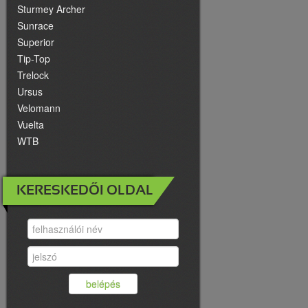
Sturmey Archer
Sunrace
Superior
Tip-Top
Trelock
Ursus
Velomann
Vuelta
WTB
KERESKEDŐI OLDAL
belépés