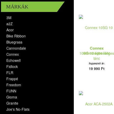
MÁRKÁK
3M
a2Z
Acor
Bike Ribbon
Bluegrass
Connex
Cannondale
10SG 10 sebességes
Connex
lánc
Echowell
fogyasztói ár:
Fidlock
19 990 Ft
FLR
Frappé
Freedom
FUNN
Gioma
Granite
Joe's No-Flats