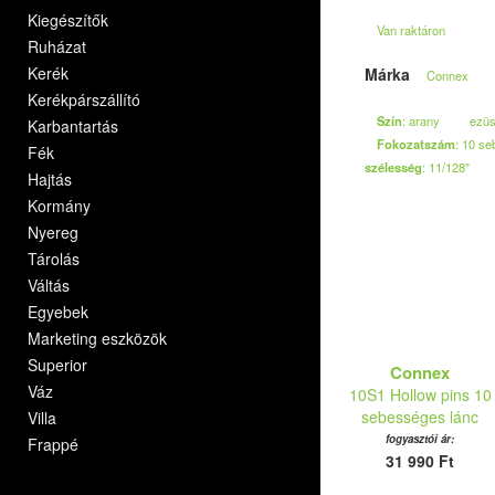
Kiegészítők
Van raktáron
Ruházat
Kerék
Márka
Connex
Kerékpárszállító
Szín
: arany
ezüs
Karbantartás
Fokozatszám
: 10 s
Fék
szélesség
: 11/128"
Hajtás
Kormány
Nyereg
Tárolás
Váltás
Egyebek
Marketing eszközök
Superior
Connex
Váz
10S1 Hollow pins 10
sebességes lánc
Villa
fogyasztói ár:
Frappé
31 990 Ft