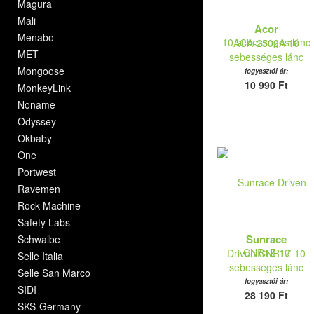
Magura
Mali
Acor
Menabo
ACA-2502A 10
MET
sebességes lánc
Mongoose
fogyasztói ár:
10 990 Ft
MonkeyLink
Noname
Odyssey
Okbaby
One
Portwest
Ravemen
Rock Machine
Safety Labs
Sunrace
Schwalbe
Driven CNR1Z 10
Selle Italia
sebességes lánc
Selle San Marco
fogyasztói ár:
SIDI
28 190 Ft
SKS-Germany