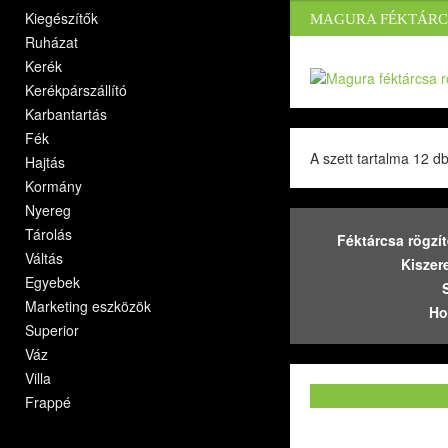
Kiegészítők
MAGURA FÉKTÁRCS
Ruházat
Kerék
Kerékpárszállító
Karbantartás
Fék
A szett tartalma 12 d
Hajtás
Kormány
Nyereg
Tárolás
Féktárcsa rögzí
Váltás
Kiszer
Egyebek
Marketing eszközök
Ho
Superior
Váz
Villa
Frappé