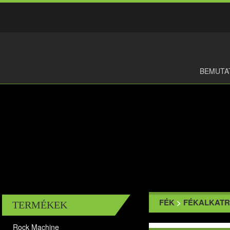
BEMUTA
FÉK
>
FÉKALKATR
TERMÉKEK
Rock Machine