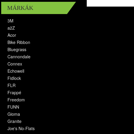
MÁRKÁK
3M
a2Z
Acor
Bike Ribbon
Bluegrass
Cannondale
Connex
Echowell
Fidlock
FLR
Frappé
Freedom
FUNN
Gioma
Granite
Joe's No-Flats