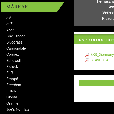
Felhaszná
ter
MÁRKÁK
Széles
3M
Kiszer
a2Z
Acor
Bike Ribbon
KAPCSOLÓDÓ FILE
Bluegrass
Cannondale
Connex
SKS_Germany_
BEAVERTAIL_X
Echowell
Fidlock
FLR
Frappé
Freedom
FUNN
Gioma
Granite
Joe's No-Flats