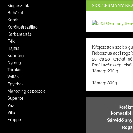
Kiegészítők
SKS-GERMANY BEA
Ruházat
Kerék
Kerékpárszállító
Karbantartás
Fék
Kifejezetten széles g
Hajtás
Robosztus acél rögzít
Kormány
26" és 28" kerékátmé
Nyereg
Profil szélesség: els
Tárolás
Tömeg: 290 g
Váltás
Tömeg: 300g
Egyebek
Marketing eszközök
Superior
Váz
Kerékm
Villa
kompatibil
Frappé
Sárvédő any
Rögzí